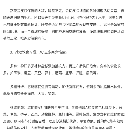
熬夜是皮肤保健的大敌，睡觉不足，会使皮肤细胞的各种调理活动失常，影
响表皮细胞的生机。所以每天至少要睡8个小时，假如低於这个水平，可要对自
己的健康指数重新估计。睡觉是否足够会很简单地表现在皮肤上，尤其是娇嫩的
眼部肌肤。而一个香甜的好觉，则能够消除皮肤的疲惫，使皮肤细胞的调理活动
处於正常，推迟皮肤的老化。
3、改动饮食习惯，从“三多两少”做起
多锌：孕妇多弥补锌能够添加抵抗力，促进产后伤口愈合。含锌的食物很
多，如玉米、扁豆、黄豆、萝卜、蘑菇、坚果、肝脏、扇贝等。
多粗纤维：它能够促进肠胃蠕动，加快新陈代谢，使剩余的油脂排出体外。
此类食物有全麦面包、大豆、笋等。
多维他命：维他命A对肌肤有再生作用。含维他命A的食物包括红萝卜、菠
菜、生菜、杏子、芒果、动物肝脏、鱼肝油等。绿叶蔬菜、鱼类含有的维他命B2
及B6，则可参与代谢蛋白质，以及促进脂肪代谢，平复痘疤。维他命C能有效修
正被损伤的安排，吃新鲜蔬果就可吸收到。维他命E的美容作用更不用说了。